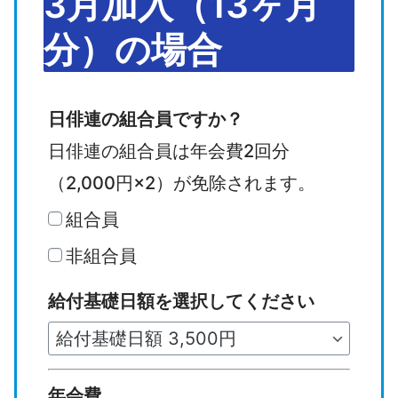
3月加入（13ヶ月
分）の場合
3
日俳連の組合員ですか？
月
日俳連の組合員は年会費2回分
加
（2,000円×2）が免除されます。
入
組合員
（
非組合員
1
給付基礎日額を選択してください
3
ヶ
月
年会費