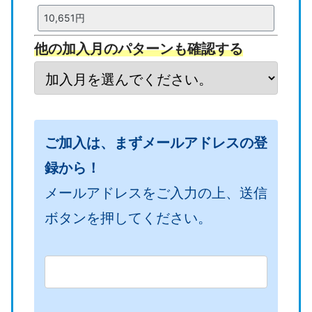
一
一
保
団
他の加入月のパターンも確認する
年
年
険
体
間
間
料
費
の
の
率
（
ご加入は、まずメールアドレスの登
日
月
（
管
録から！
数
数
管
理
メールアドレス
をご入力の上、送信
（
（
理
者
ボタンを押してください。
管
管
者
向
理
理
向
け
者
者
け
）
向
向
）