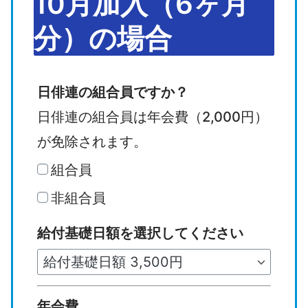
10月加入（6ヶ月
分）の場合
1
日俳連の組合員ですか？
0
日俳連の組合員は年会費（2,000円）
月
が免除されます。
加
組合員
入
非組合員
（
給付基礎日額を選択してください
6
ヶ
月
年会費