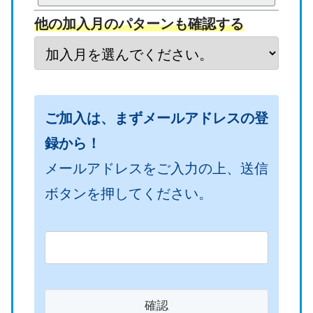
一
一
保
団
他の加入月のパターンも確認する
年
年
険
体
間
間
料
費
の
の
率
（
ご加入は、まずメールアドレスの登
日
月
（
管
録から！
数
数
管
理
メールアドレス
をご入力の上、送信
（
（
理
者
ボタンを押してください。
管
管
者
向
理
理
向
け
者
者
け
）
向
向
）
け
け